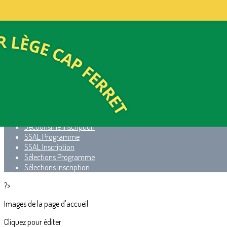
Exporter les lignes sélectionnées
Exporter toutes les colonnes
Exporter uniquement les colonnes affichées
Menu
<
>
BNSSA Programme
BNSSA Inscription
Secourisme Programme
Secourisme Inscription
SSAL Programme
SSAL Inscription
Sélections Programme
Sélections Inscription
?>
Images de la page d'accueil
Cliquez pour éditer