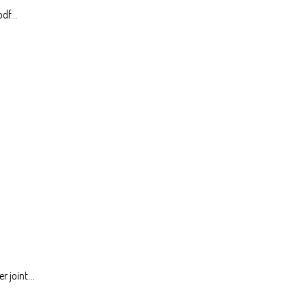
df...
 joint...