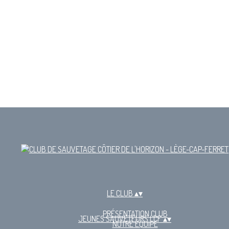
LE CLUB
▴
▾
PRÉSENTATION CLUB
JEUNES SAUVETEURS LCF
▴
▾
NOTRE ÉQUIPE