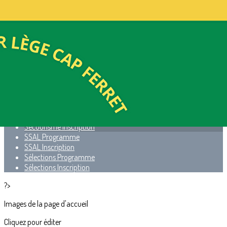
Exporter les lignes sélectionnées
Exporter toutes les colonnes
Exporter uniquement les colonnes affichées
Menu
<
>
BNSSA Programme
BNSSA Inscription
Secourisme Programme
Secourisme Inscription
SSAL Programme
SSAL Inscription
Sélections Programme
Sélections Inscription
?>
Images de la page d'accueil
Cliquez pour éditer