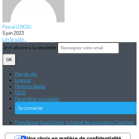
Pascal LENCOU
5 juin 2023
Lire la suite...
Je m'abonne à la newsletter
OK
Plan du site
Licences
Mentions légales
CGUV
Paramétrer vos cookies
Se connecter
Propulsé par AssoConnect, le logiciel des associations Sportives
Vos choix en matière de confidentialité