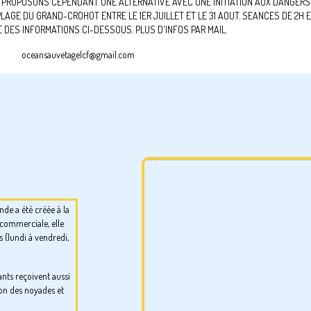
 PROPOSONS CEPENDANT UNE ALTERNATIVE AVEC UNE INITIATION AUX DANGERS 
AGE DU GRAND-CROHOT ENTRE LE 1ER JUILLET ET LE 31 AOUT. SEANCES DE 2H E
 DES INFORMATIONS CI-DESSOUS. PLUS D'INFOS PAR MAIL.
oceansauvetagelcf@gmail.com
de a été créée à la
 commerciale, elle
 (lundi à vendredi,
nts reçoivent aussi
ion des noyades et