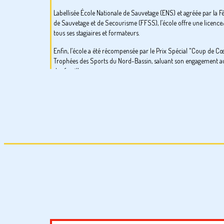
Labellisée École Nationale de Sauvetage (ENS) et agréée par la F
de Sauvetage et de Secourisme (FFSS), l’école offre une licenc
tous ses stagiaires et formateurs.
Enfin, l’école a été récompensée par le Prix Spécial "Coup de C
Trophées des Sports du Nord-Bassin, saluant son engagement au
des familles.