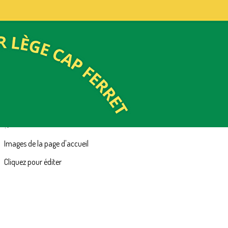
Exporter les lignes sélectionnées
Exporter toutes les colonnes
Exporter uniquement les colonnes affichées
Menu
<
>
Présentation École
Inscription Ecole
?>
Images de la page d'accueil
Cliquez pour éditer