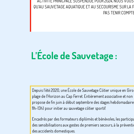
ACTIVITE PRINICPALE SUSPENDUE POUR 2024, NOUS VOUS
QU'AU SAUVETAGE AQUATIQUE ET AU SECOURISME SUR LA PL
PAS TENIR COMPTE
L’École de Sauvetage :
Depuis l’été 2020, une École de Sauvetage Côtier unique en Giron
plage de l’Horizon au Cap Ferret. Entièrement associative et non
propose de fin juin à début septembre des stages hebdomadaires
11h-13h) pour initier au sauvetage côtier sportif.
Encadrés par des formateurs diplômés et bénévoles, les participa
des sensibilisations aux gestes de premiers secours, à la prévent
des accidents domestiques.