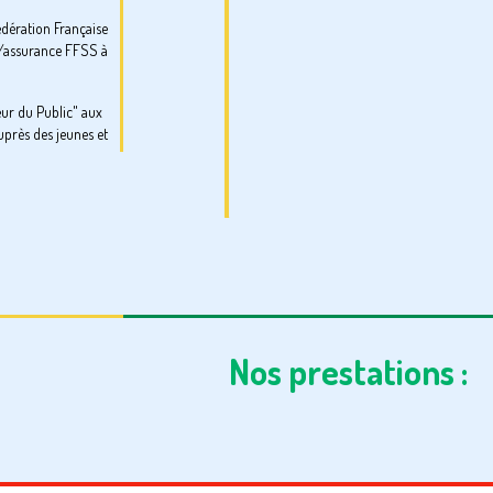
édération Française
e/assurance FFSS à
œur du Public" aux
près des jeunes et
Nos prestations :